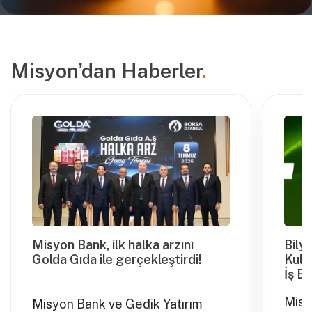
Misyon’dan Haberler
.
Misyon Bank, ilk halka arzını
Bily
Golda Gıda ile gerçekleştirdi!
Kull
İş Bir
Misy
Misyon Bank ve Gedik Yatırım