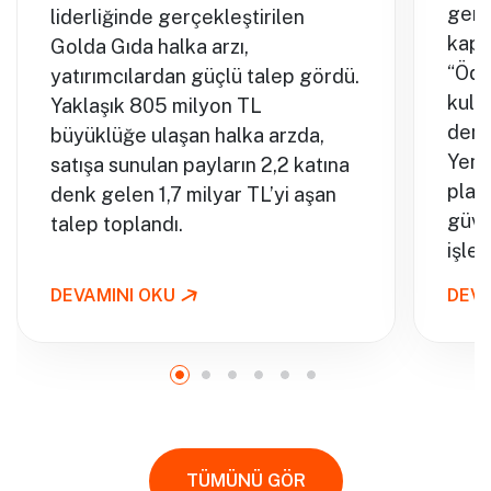
gerçe
liderliğinde gerçekleştirilen
kaps
Golda Gıda halka arzı,
“Öde
yatırımcılardan güçlü talep gördü.
kulla
Yaklaşık 805 milyon TL
dene
büyüklüğe ulaşan halka arzda,
Yeni
satışa sunulan payların 2,2 katına
plat
denk gelen 1,7 milyar TL’yi aşan
güve
talep toplandı.
işlem
DEVAMINI OKU
DEVA
TÜMÜNÜ GÖR