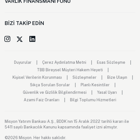
VARLIK FİNANSMANI FONU
BİZİ TAKİP EDİN
Duyurular
Çerez Aydınlatma Metni
Esas Sözleşme
TBB Bireysel Müşteri Hakem Heyeti
Kişisel Verilerin Korunması
Sözleşmeler
Bize Ulaşın
Sıkça Sorulan Sorular
Planlı Kesintiler
Güvenlik ve Gizlilik Bilgilendirmesi
Yasal Uyarı
Azami Faiz Oranları
Bilgi Toplumu Hizmetleri
Misyon Yatırım Bankası A.Ş., BDDK’nın 15 Aralık 2022 tarihli kararı ile
5411 sayılı Bankacılık Kanunu kapsamında faaliyet izni almıştır.
©2026 Misyon. Her hakkı saklıdır.